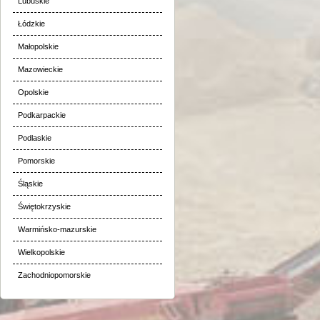
Lubuskie
Łódzkie
Małopolskie
Mazowieckie
Opolskie
Podkarpackie
Podlaskie
Pomorskie
Śląskie
Świętokrzyskie
Warmińsko-mazurskie
Wielkopolskie
Zachodniopomorskie