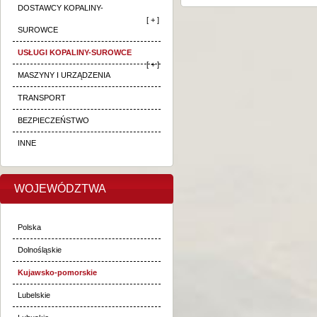
DOSTAWCY KOPALINY-
[ + ]
SUROWCE
USŁUGI KOPALINY-SUROWCE
[ + ]
MASZYNY I URZĄDZENIA
TRANSPORT
BEZPIECZEŃSTWO
INNE
WOJEWÓDZTWA
Polska
Dolnośląskie
Kujawsko-pomorskie
Lubelskie