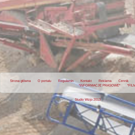
Strona główna
O portalu
Regulamin
Kontakt
Reklama
Cennik
*INFORMACJE PRASOWE*
*FIL
Copyright © 2013 surowce-kopalnie.pl
Wykonanie:
Studio Wizjo 2013