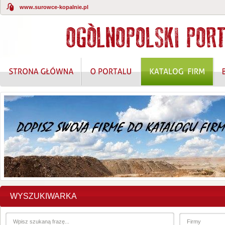
www.surowce-kopalnie.pl
KOMPLEKSOWE ROZWIĄZANIA W ZAKRESIE O
WYSZUKIWARKA