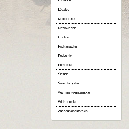
Lubuskie
Łódzkie
Małopolskie
Mazowieckie
Opolskie
Podkarpackie
Podlaskie
Pomorskie
Śląskie
Świętokrzyskie
Warmińsko-mazurskie
Wielkopolskie
Zachodniopomorskie