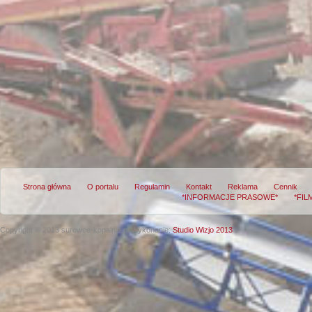
Strona główna
O portalu
Regulamin
Kontakt
Reklama
Cennik
*INFORMACJE PRASOWE*
*FIL
Copyright © 2013 surowce-kopalnie.pl
Wykonanie:
Studio Wizjo 2013