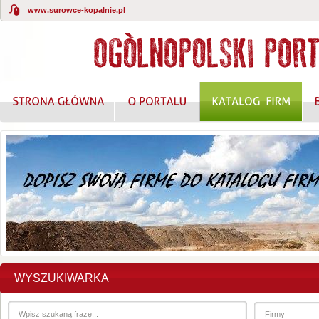
www.surowce-kopalnie.pl
KOMPLEKSOWE ROZWIĄZANIA W ZAKRESIE O
WYSZUKIWARKA