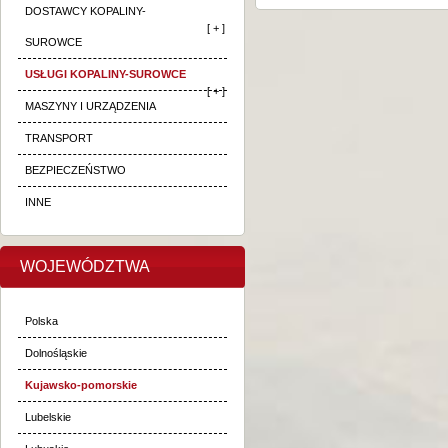
DOSTAWCY KOPALINY-
[ + ]
SUROWCE
USŁUGI KOPALINY-SUROWCE
[ + ]
MASZYNY I URZĄDZENIA
TRANSPORT
BEZPIECZEŃSTWO
INNE
WOJEWÓDZTWA
Polska
Dolnośląskie
Kujawsko-pomorskie
Lubelskie