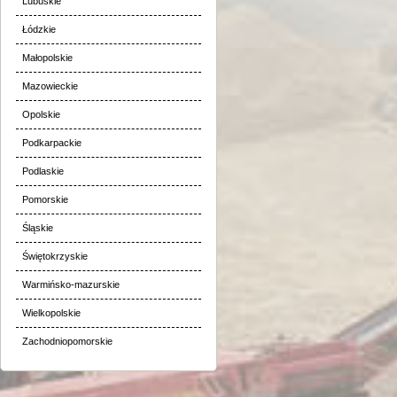
Lubuskie
Łódzkie
Małopolskie
Mazowieckie
Opolskie
Podkarpackie
Podlaskie
Pomorskie
Śląskie
Świętokrzyskie
Warmińsko-mazurskie
Wielkopolskie
Zachodniopomorskie