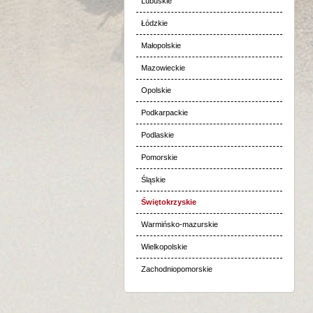
Lubuskie
Łódzkie
Małopolskie
Mazowieckie
Opolskie
Podkarpackie
Podlaskie
Pomorskie
Śląskie
Świętokrzyskie
Warmińsko-mazurskie
Wielkopolskie
Zachodniopomorskie