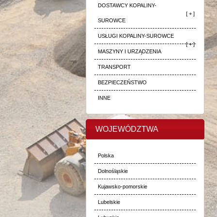
DOSTAWCY KOPALINY-
[ + ]
SUROWCE
USŁUGI KOPALINY-SUROWCE
[ + ]
MASZYNY I URZĄDZENIA
TRANSPORT
BEZPIECZEŃSTWO
INNE
WOJEWÓDZTWA
Polska
Dolnośląskie
Kujawsko-pomorskie
Lubelskie