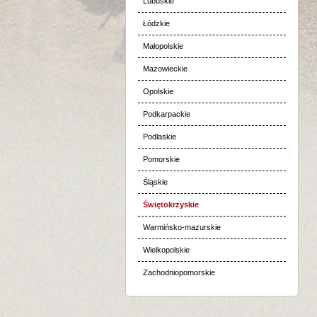
Lubuskie
Łódzkie
Małopolskie
Mazowieckie
Opolskie
Podkarpackie
Podlaskie
Pomorskie
Śląskie
Świętokrzyskie
Warmińsko-mazurskie
Wielkopolskie
Zachodniopomorskie