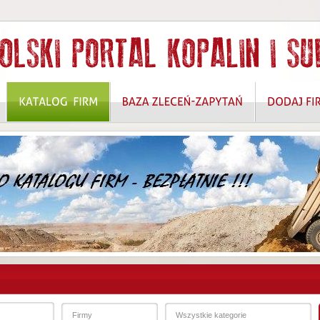
 ROZWIĄZANIA W ZAKRESIE OCHRONY DANYCH OSOBOWYCH I BEZPIECZEŃSTW