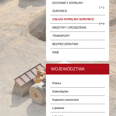
DOSTAWCY KOPALINY-
[ + ]
SUROWCE
USŁUGI KOPALINY-SUROWCE
[ + ]
MASZYNY I URZĄDZENIA
TRANSPORT
BEZPIECZEŃSTWO
INNE
WOJEWÓDZTWA
Polska
Dolnośląskie
Kujawsko-pomorskie
Lubelskie