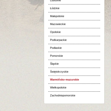
Lubuskie
Łódzkie
Małopolskie
Mazowieckie
Opolskie
Podkarpackie
Podlaskie
Pomorskie
Śląskie
Świętokrzyskie
Warmińsko-mazurskie
Wielkopolskie
Zachodniopomorskie