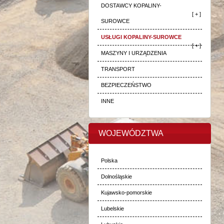
DOSTAWCY KOPALINY-
[ + ]
SUROWCE
USŁUGI KOPALINY-SUROWCE
[ + ]
MASZYNY I URZĄDZENIA
TRANSPORT
BEZPIECZEŃSTWO
INNE
WOJEWÓDZTWA
Polska
Dolnośląskie
Kujawsko-pomorskie
Lubelskie