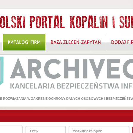
 ROZWIĄZANIA W ZAKRESIE OCHRONY DANYCH OSOBOWYCH I BEZPIECZEŃSTW