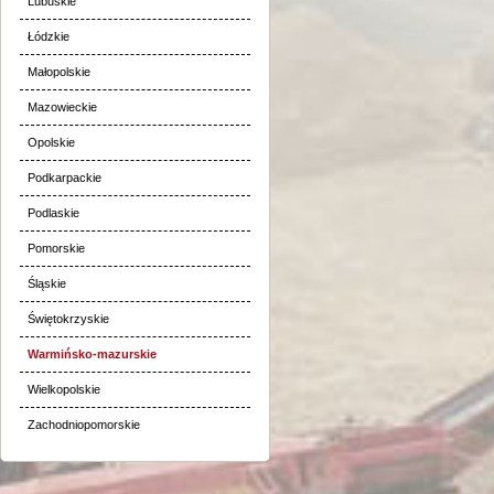
Lubuskie
Łódzkie
Małopolskie
Mazowieckie
Opolskie
Podkarpackie
Podlaskie
Pomorskie
Śląskie
Świętokrzyskie
Warmińsko-mazurskie
Wielkopolskie
Zachodniopomorskie