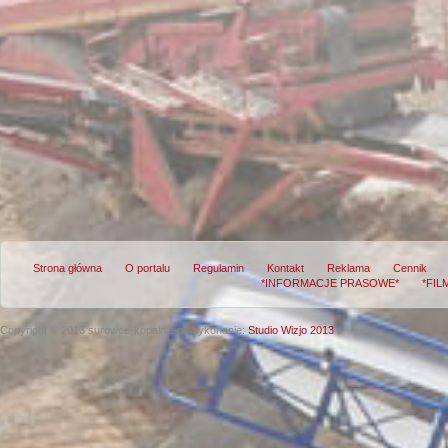
Strona główna
O portalu
Regulamin
Kontakt
Reklama
Cennik
*INFORMACJE PRASOWE*
*FIL
Copyright © 2013 surowce-kopalnie.pl
Wykonanie:
Studio Wizjo 2013