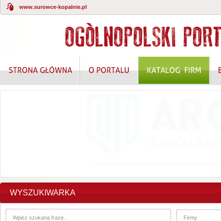
www.surowce-kopalnie.pl
KOMPLEKSOWE ROZWIĄZANIA W ZAKRESIE O
WYSZUKIWARKA