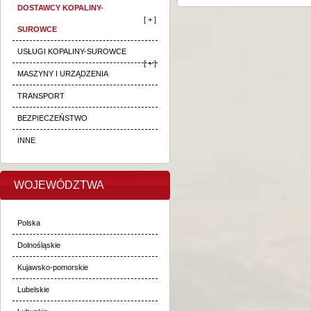
DOSTAWCY KOPALINY-
[ + ]
SUROWCE
USŁUGI KOPALINY-SUROWCE
[ + ]
MASZYNY I URZĄDZENIA
TRANSPORT
BEZPIECZEŃSTWO
INNE
WOJEWÓDZTWA
Polska
Dolnośląskie
Kujawsko-pomorskie
Lubelskie