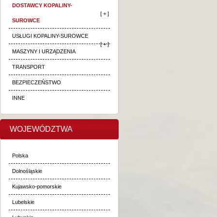
DOSTAWCY KOPALINY-
[ + ]
SUROWCE
USŁUGI KOPALINY-SUROWCE
[ + ]
MASZYNY I URZĄDZENIA
TRANSPORT
BEZPIECZEŃSTWO
INNE
WOJEWÓDZTWA
Polska
Dolnośląskie
Kujawsko-pomorskie
Lubelskie