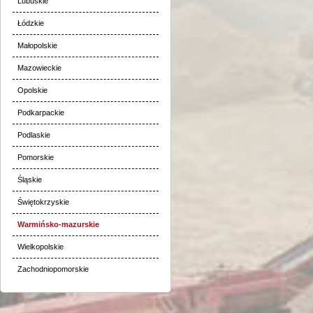
Lubuskie
Łódzkie
Małopolskie
Mazowieckie
Opolskie
Podkarpackie
Podlaskie
Pomorskie
Śląskie
Świętokrzyskie
Warmińsko-mazurskie
Wielkopolskie
Zachodniopomorskie