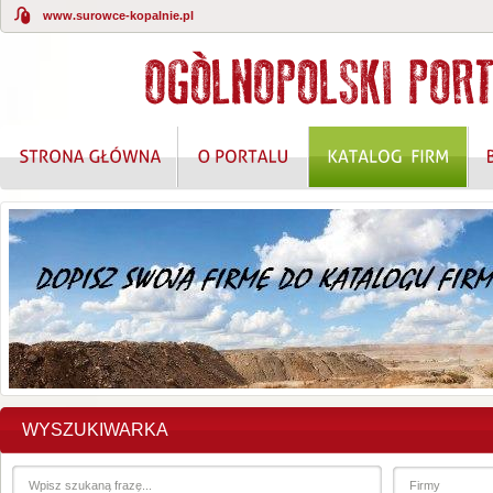
www.surowce-kopalnie.pl
WYSZUKIWARKA