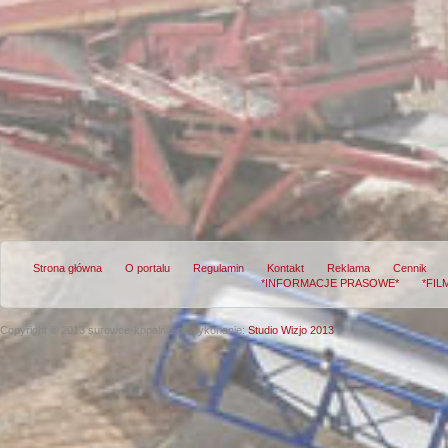
Strona główna
O portalu
Regulamin
Kontakt
Reklama
Cennik
*INFORMACJE PRASOWE*
*FIL
Copyright © 2013 surowce-kopalnie.pl
Wykonanie:
Studio Wizjo 2013