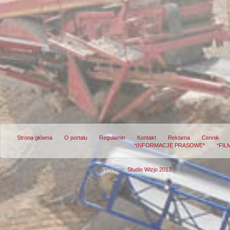
Strona główna
O portalu
Regulamin
Kontakt
Reklama
Cennik
*INFORMACJE PRASOWE*
*FIL
Copyright © 2013 surowce-kopalnie.pl
Wykonanie:
Studio Wizjo 2013