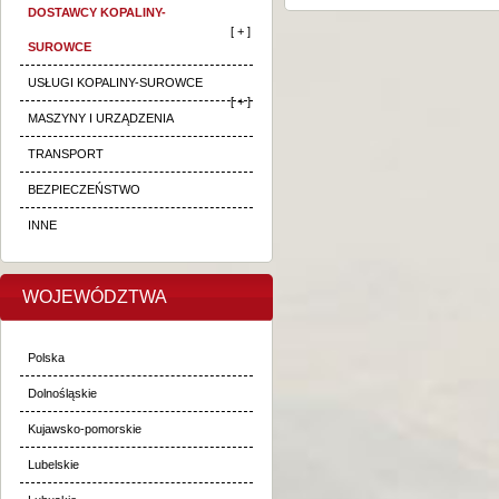
DOSTAWCY KOPALINY-
[ + ]
SUROWCE
USŁUGI KOPALINY-SUROWCE
[ + ]
MASZYNY I URZĄDZENIA
TRANSPORT
BEZPIECZEŃSTWO
INNE
WOJEWÓDZTWA
Polska
Dolnośląskie
Kujawsko-pomorskie
Lubelskie