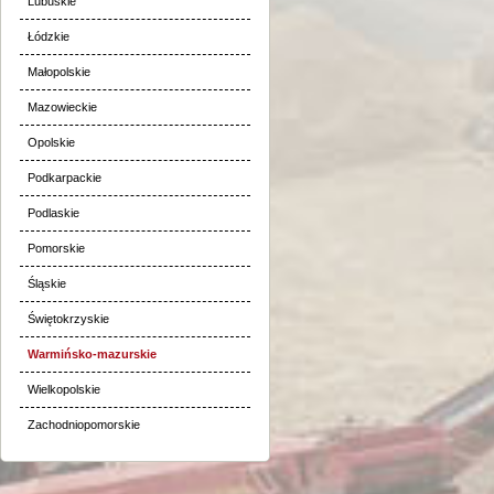
Lubuskie
Łódzkie
Małopolskie
Mazowieckie
Opolskie
Podkarpackie
Podlaskie
Pomorskie
Śląskie
Świętokrzyskie
Warmińsko-mazurskie
Wielkopolskie
Zachodniopomorskie