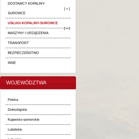
DOSTAWCY KOPALINY-
[ + ]
SUROWCE
USŁUGI KOPALINY-SUROWCE
[ + ]
MASZYNY I URZĄDZENIA
TRANSPORT
BEZPIECZEŃSTWO
INNE
WOJEWÓDZTWA
Polska
Dolnośląskie
Kujawsko-pomorskie
Lubelskie