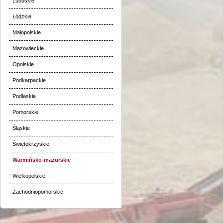
Lubuskie
Łódzkie
Małopolskie
Mazowieckie
Opolskie
Podkarpackie
Podlaskie
Pomorskie
Śląskie
Świętokrzyskie
Warmińsko-mazurskie
Wielkopolskie
Zachodniopomorskie