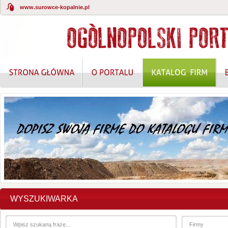
www.surowce-kopalnie.pl
WYSZUKIWARKA