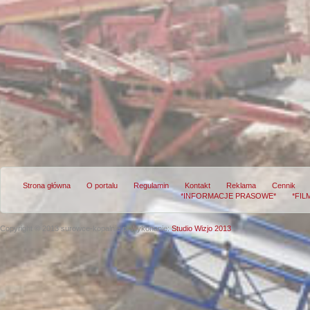
Strona główna
O portalu
Regulamin
Kontakt
Reklama
Cennik
*INFORMACJE PRASOWE*
*FIL
Copyright © 2013 surowce-kopalnie.pl
Wykonanie:
Studio Wizjo 2013