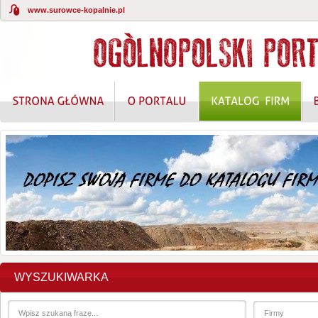
www.surowce-kopalnie.pl
KOMPLEKSOWE ROZWIĄZANIA W ZAKRESIE O
WYSZUKIWARKA