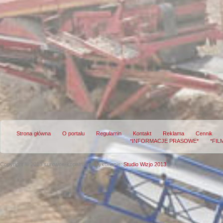
Strona główna
O portalu
Regulamin
Kontakt
Reklama
Cennik
*INFORMACJE PRASOWE*
*FIL
Copyright © 2013 surowce-kopalnie.pl
Wykonanie:
Studio Wizjo 2013