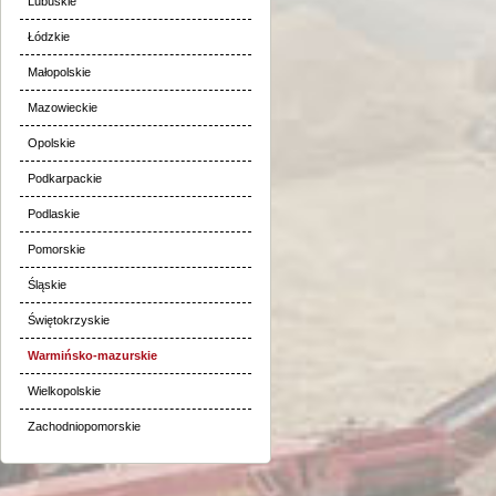
Lubuskie
Łódzkie
Małopolskie
Mazowieckie
Opolskie
Podkarpackie
Podlaskie
Pomorskie
Śląskie
Świętokrzyskie
Warmińsko-mazurskie
Wielkopolskie
Zachodniopomorskie