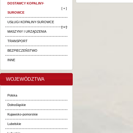
DOSTAWCY KOPALINY-
[ + ]
SUROWCE
USŁUGI KOPALINY-SUROWCE
[ + ]
MASZYNY I URZĄDZENIA
TRANSPORT
BEZPIECZEŃSTWO
INNE
WOJEWÓDZTWA
Polska
Dolnośląskie
Kujawsko-pomorskie
Lubelskie