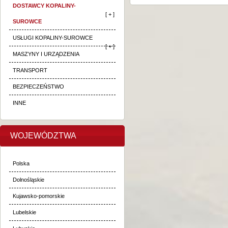
DOSTAWCY KOPALINY-
[ + ]
SUROWCE
USŁUGI KOPALINY-SUROWCE
[ + ]
MASZYNY I URZĄDZENIA
TRANSPORT
BEZPIECZEŃSTWO
INNE
WOJEWÓDZTWA
Polska
Dolnośląskie
Kujawsko-pomorskie
Lubelskie