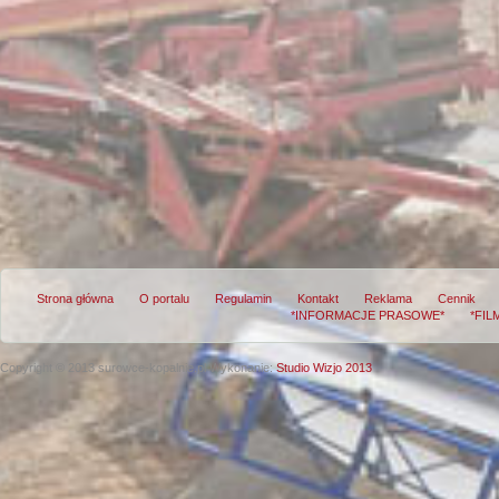
Strona główna
O portalu
Regulamin
Kontakt
Reklama
Cennik
*INFORMACJE PRASOWE*
*FIL
Copyright © 2013 surowce-kopalnie.pl
Wykonanie:
Studio Wizjo 2013