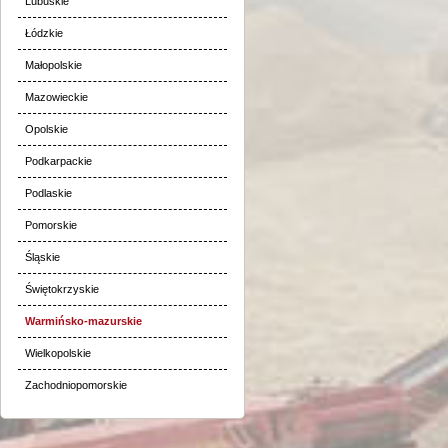
Lubuskie
Łódzkie
Małopolskie
Mazowieckie
Opolskie
Podkarpackie
Podlaskie
Pomorskie
Śląskie
Świętokrzyskie
Warmińsko-mazurskie
Wielkopolskie
Zachodniopomorskie