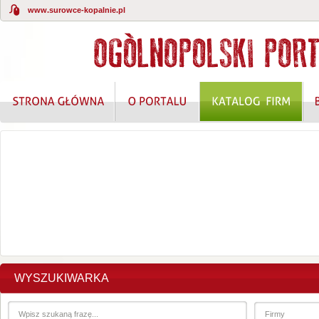
www.surowce-kopalnie.pl
KOMPLEKSOWE ROZWIĄZANIA W ZAKRESIE O
WYSZUKIWARKA