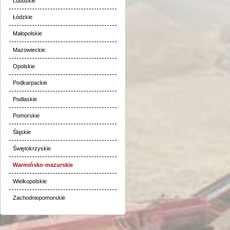
Lubuskie
Łódzkie
Małopolskie
Mazowieckie
Opolskie
Podkarpackie
Podlaskie
Pomorskie
Śląskie
Świętokrzyskie
Warmińsko-mazurskie
Wielkopolskie
Zachodniopomorskie