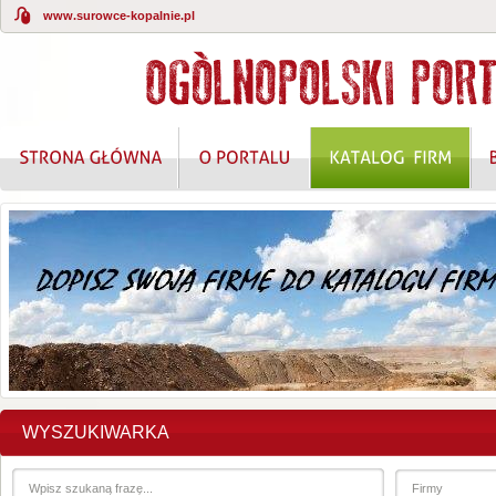
www.surowce-kopalnie.pl
KOMPLEKSOWE ROZWIĄZANIA W ZAKRESIE O
WYSZUKIWARKA