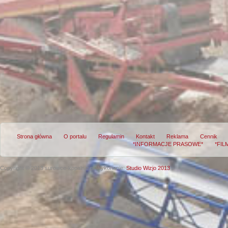
Strona główna
O portalu
Regulamin
Kontakt
Reklama
Cennik
*INFORMACJE PRASOWE*
*FIL
Copyright © 2013 surowce-kopalnie.pl
Wykonanie:
Studio Wizjo 2013