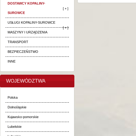
DOSTAWCY KOPALINY-
[ + ]
SUROWCE
USŁUGI KOPALINY-SUROWCE
[ + ]
MASZYNY I URZĄDZENIA
TRANSPORT
BEZPIECZEŃSTWO
INNE
WOJEWÓDZTWA
Polska
Dolnośląskie
Kujawsko-pomorskie
Lubelskie