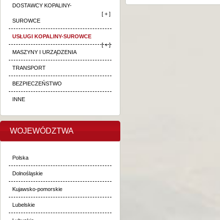
DOSTAWCY KOPALINY-
[ + ]
SUROWCE
USŁUGI KOPALINY-SUROWCE
[ + ]
MASZYNY I URZĄDZENIA
TRANSPORT
BEZPIECZEŃSTWO
INNE
WOJEWÓDZTWA
Polska
Dolnośląskie
Kujawsko-pomorskie
Lubelskie