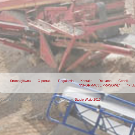
Strona główna
O portalu
Regulamin
Kontakt
Reklama
Cennik
*INFORMACJE PRASOWE*
*FIL
Copyright © 2013 surowce-kopalnie.pl
Wykonanie:
Studio Wizjo 2013