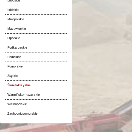
Lubuskie
Łódzkie
Małopolskie
Mazowieckie
Opolskie
Podkarpackie
Podlaskie
Pomorskie
Śląskie
Świętokrzyskie
Warmińsko-mazurskie
Wielkopolskie
Zachodniopomorskie