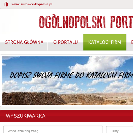
www.surowce-kopalnie.pl
KOMPLEKSOWE ROZWIĄZANIA W ZAKRESIE O
WYSZUKIWARKA