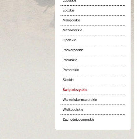
Lubuskie
Łódzkie
Małopolskie
Mazowieckie
Opolskie
Podkarpackie
Podlaskie
Pomorskie
Śląskie
Świętokrzyskie
Warmińsko-mazurskie
Wielkopolskie
Zachodniopomorskie