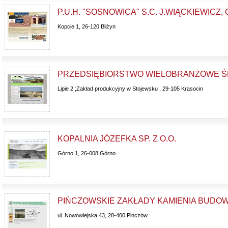
P.U.H. "SOSNOWICA" S.C. J.WIĄCKIEWICZ,
Kopcie 1, 26-120 Bliżyn
PRZEDSIĘBIORSTWO WIELOBRANŻOWE ŚL
Lipie 2 ;Zakład produkcyjny w Stojewsku , 29-105 Krasocin
KOPALNIA JÓZEFKA SP. Z O.O.
Górno 1, 26-008 Górno
PIŃCZOWSKIE ZAKŁADY KAMIENIA BUDOW
ul. Nowowiejska 43, 28-400 Pinczów