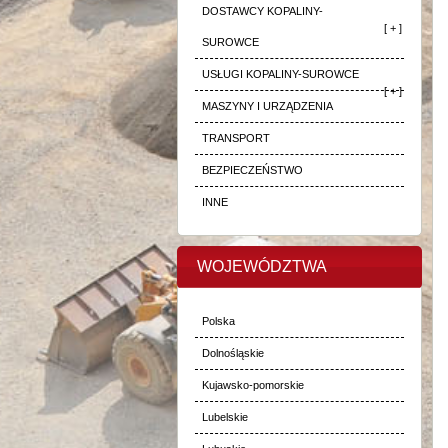
DOSTAWCY KOPALINY-
[ + ]
SUROWCE
USŁUGI KOPALINY-SUROWCE
[ + ]
MASZYNY I URZĄDZENIA
TRANSPORT
BEZPIECZEŃSTWO
INNE
WOJEWÓDZTWA
Polska
Dolnośląskie
Kujawsko-pomorskie
Lubelskie