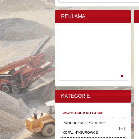
REKLAMA
KATEGORIE
WSZYSTKIE KATEGORIE
PRODUCENCI / KOPALNIE
[ + ]
KOPALINY-SUROWCE