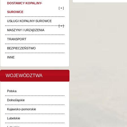
DOSTAWCY KOPALINY-
[ + ]
SUROWCE
USŁUGI KOPALINY-SUROWCE
[ + ]
MASZYNY I URZĄDZENIA
TRANSPORT
BEZPIECZEŃSTWO
INNE
WOJEWÓDZTWA
Polska
Dolnośląskie
Kujawsko-pomorskie
Lubelskie