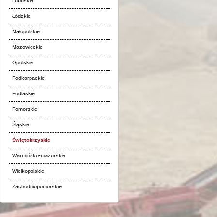
Lubuskie
Łódzkie
Małopolskie
Mazowieckie
Opolskie
Podkarpackie
Podlaskie
Pomorskie
Śląskie
Świętokrzyskie
Warmińsko-mazurskie
Wielkopolskie
Zachodniopomorskie