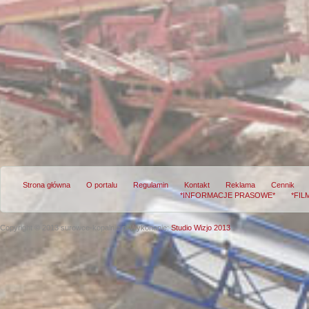
Strona główna
O portalu
Regulamin
Kontakt
Reklama
Cennik
*INFORMACJE PRASOWE*
*FIL
Copyright © 2013 surowce-kopalnie.pl
Wykonanie:
Studio Wizjo 2013