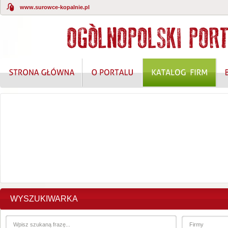
www.surowce-kopalnie.pl
KOMPLEKSOWE ROZWIĄZANIA W ZAKRESIE O
WYSZUKIWARKA