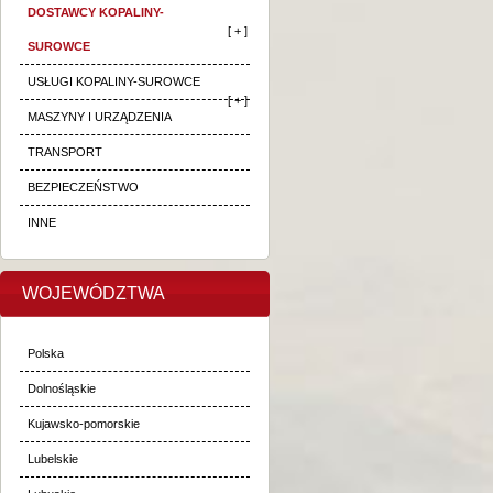
DOSTAWCY KOPALINY-
[ + ]
SUROWCE
USŁUGI KOPALINY-SUROWCE
[ + ]
MASZYNY I URZĄDZENIA
TRANSPORT
BEZPIECZEŃSTWO
INNE
WOJEWÓDZTWA
Polska
Dolnośląskie
Kujawsko-pomorskie
Lubelskie