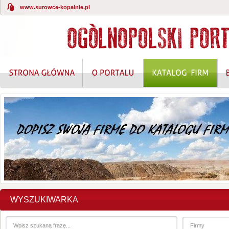
www.surowce-kopalnie.pl
WYSZUKIWARKA