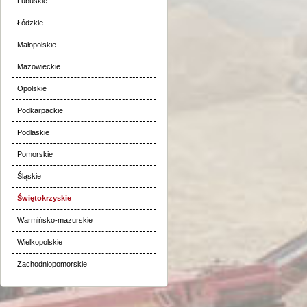
Lubuskie
Łódzkie
Małopolskie
Mazowieckie
Opolskie
Podkarpackie
Podlaskie
Pomorskie
Śląskie
Świętokrzyskie
Warmińsko-mazurskie
Wielkopolskie
Zachodniopomorskie