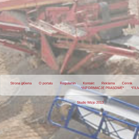
Strona główna
O portalu
Regulamin
Kontakt
Reklama
Cennik
*INFORMACJE PRASOWE*
*FIL
Copyright © 2013 surowce-kopalnie.pl
Wykonanie:
Studio Wizjo 2013