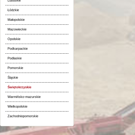
Lubuskie
Łódzkie
Małopolskie
Mazowieckie
Opolskie
Podkarpackie
Podlaskie
Pomorskie
Śląskie
Świętokrzyskie
Warmińsko-mazurskie
Wielkopolskie
Zachodniopomorskie