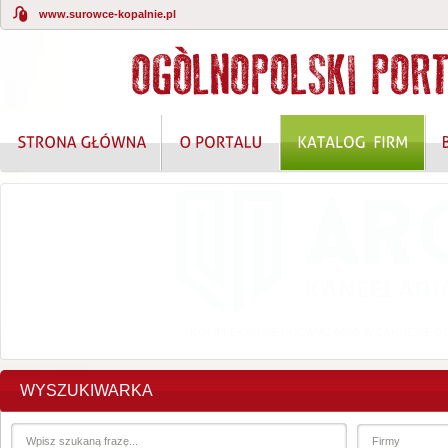
www.surowce-kopalnie.pl
KOMPLEKSOWE ROZWIĄZANIA W ZAKRESIE O
WYSZUKIWARKA