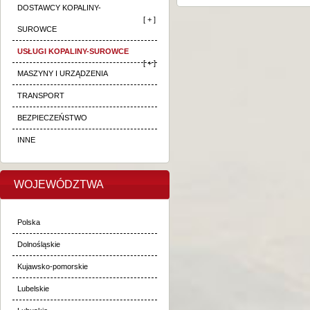
DOSTAWCY KOPALINY-
[ + ]
SUROWCE
USŁUGI KOPALINY-SUROWCE
[ + ]
MASZYNY I URZĄDZENIA
TRANSPORT
BEZPIECZEŃSTWO
INNE
WOJEWÓDZTWA
Polska
Dolnośląskie
Kujawsko-pomorskie
Lubelskie