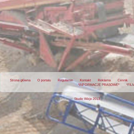
Strona główna
O portalu
Regulamin
Kontakt
Reklama
Cennik
*INFORMACJE PRASOWE*
*FIL
Copyright © 2013 surowce-kopalnie.pl
Wykonanie:
Studio Wizjo 2013