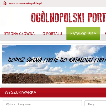
www.surowce-kopalnie.pl
WYSZUKIWARKA