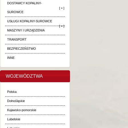
DOSTAWCY KOPALINY-
[ + ]
SUROWCE
USŁUGI KOPALINY-SUROWCE
[ + ]
MASZYNY I URZĄDZENIA
TRANSPORT
BEZPIECZEŃSTWO
INNE
WOJEWÓDZTWA
Polska
Dolnośląskie
Kujawsko-pomorskie
Lubelskie