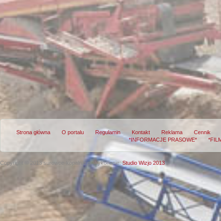
Strona główna
O portalu
Regulamin
Kontakt
Reklama
Cennik
*INFORMACJE PRASOWE*
*FIL
Copyright © 2013 surowce-kopalnie.pl
Wykonanie:
Studio Wizjo 2013