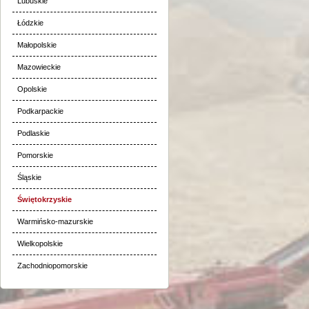
Lubuskie
Łódzkie
Małopolskie
Mazowieckie
Opolskie
Podkarpackie
Podlaskie
Pomorskie
Śląskie
Świętokrzyskie
Warmińsko-mazurskie
Wielkopolskie
Zachodniopomorskie