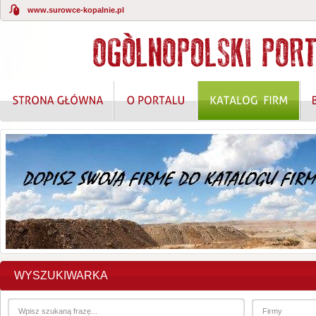
www.surowce-kopalnie.pl
WYSZUKIWARKA