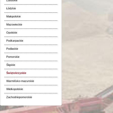
Lubuskie
Łódzkie
Małopolskie
Mazowieckie
Opolskie
Podkarpackie
Podlaskie
Pomorskie
Śląskie
Świętokrzyskie
Warmińsko-mazurskie
Wielkopolskie
Zachodniopomorskie