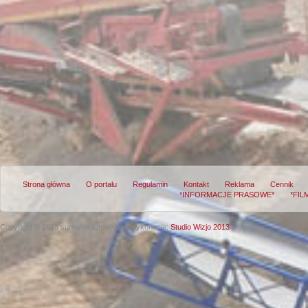
Strona główna
O portalu
Regulamin
Kontakt
Reklama
Cennik
*INFORMACJE PRASOWE*
*FIL
Copyright © 2013 surowce-kopalnie.pl
Wykonanie:
Studio Wizjo 2013