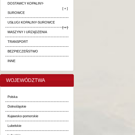
DOSTAWCY KOPALINY-
[ + ]
SUROWCE
USŁUGI KOPALINY-SUROWCE
[ + ]
MASZYNY I URZĄDZENIA
TRANSPORT
BEZPIECZEŃSTWO
INNE
WOJEWÓDZTWA
Polska
Dolnośląskie
Kujawsko-pomorskie
Lubelskie