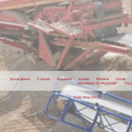
Strona główna
O portalu
Regulamin
Kontakt
Reklama
Cennik
*INFORMACJE PRASOWE*
*FIL
Copyright © 2013 surowce-kopalnie.pl
Wykonanie:
Studio Wizjo 2013