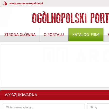
www.surowce-kopalnie.pl
KOMPLEKSOWE ROZWIĄZANIA W ZAKRESIE O
WYSZUKIWARKA