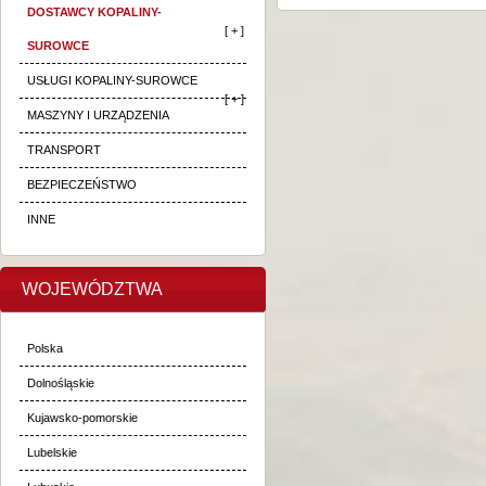
DOSTAWCY KOPALINY-
[ + ]
SUROWCE
USŁUGI KOPALINY-SUROWCE
[ + ]
MASZYNY I URZĄDZENIA
TRANSPORT
BEZPIECZEŃSTWO
INNE
WOJEWÓDZTWA
Polska
Dolnośląskie
Kujawsko-pomorskie
Lubelskie