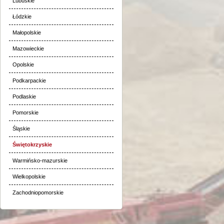
Lubuskie
Łódzkie
Małopolskie
Mazowieckie
Opolskie
Podkarpackie
Podlaskie
Pomorskie
Śląskie
Świętokrzyskie
Warmińsko-mazurskie
Wielkopolskie
Zachodniopomorskie