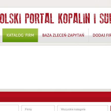
 ROZWIĄZANIA W ZAKRESIE OCHRONY DANYCH OSOBOWYCH I BEZPIECZEŃSTW