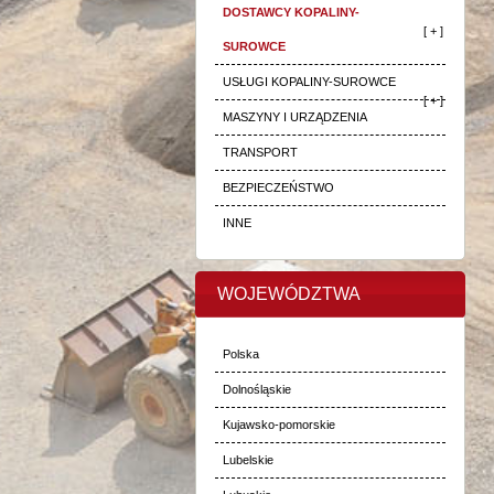
DOSTAWCY KOPALINY-
[ + ]
SUROWCE
USŁUGI KOPALINY-SUROWCE
[ + ]
MASZYNY I URZĄDZENIA
TRANSPORT
BEZPIECZEŃSTWO
INNE
WOJEWÓDZTWA
Polska
Dolnośląskie
Kujawsko-pomorskie
Lubelskie