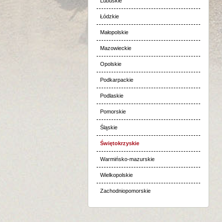
Lubuskie
Łódzkie
Małopolskie
Mazowieckie
Opolskie
Podkarpackie
Podlaskie
Pomorskie
Śląskie
Świętokrzyskie
Warmińsko-mazurskie
Wielkopolskie
Zachodniopomorskie