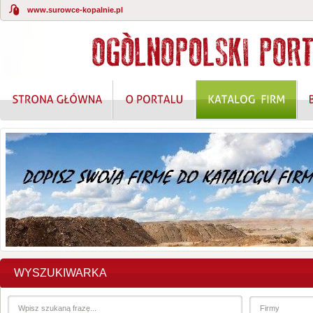
www.surowce-kopalnie.pl
KOMPLEKSOWE ROZWIĄZANIA W ZAKRESIE O
WYSZUKIWARKA