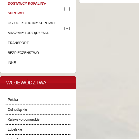
DOSTAWCY KOPALINY-
[ + ]
SUROWCE
USŁUGI KOPALINY-SUROWCE
[ + ]
MASZYNY I URZĄDZENIA
TRANSPORT
BEZPIECZEŃSTWO
INNE
WOJEWÓDZTWA
Polska
Dolnośląskie
Kujawsko-pomorskie
Lubelskie