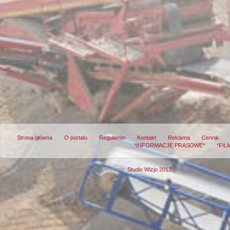
Strona główna
O portalu
Regulamin
Kontakt
Reklama
Cennik
*INFORMACJE PRASOWE*
*FIL
Copyright © 2013 surowce-kopalnie.pl
Wykonanie:
Studio Wizjo 2013