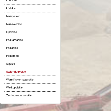
Lubuskie
Łódzkie
Małopolskie
Mazowieckie
Opolskie
Podkarpackie
Podlaskie
Pomorskie
Śląskie
Świętokrzyskie
Warmińsko-mazurskie
Wielkopolskie
Zachodniopomorskie