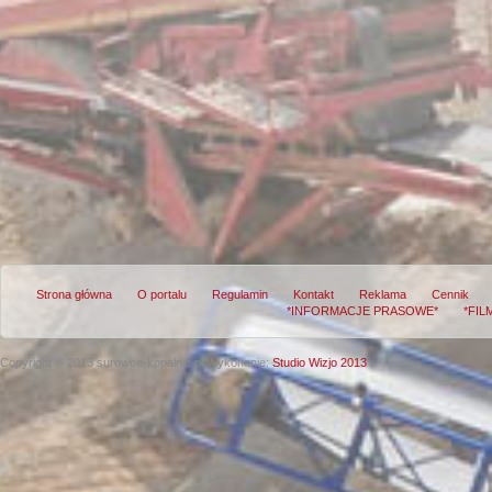
Strona główna
O portalu
Regulamin
Kontakt
Reklama
Cennik
*INFORMACJE PRASOWE*
*FIL
Copyright © 2013 surowce-kopalnie.pl
Wykonanie:
Studio Wizjo 2013