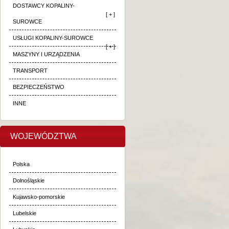
DOSTAWCY KOPALINY-
[ + ]
SUROWCE
USŁUGI KOPALINY-SUROWCE
[ + ]
MASZYNY I URZĄDZENIA
TRANSPORT
BEZPIECZEŃSTWO
INNE
WOJEWÓDZTWA
Polska
Dolnośląskie
Kujawsko-pomorskie
Lubelskie