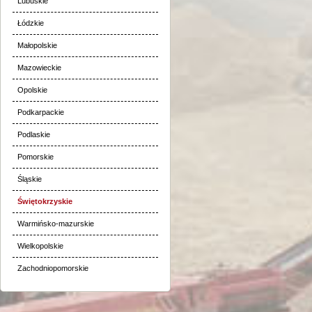
Lubuskie
Łódzkie
Małopolskie
Mazowieckie
Opolskie
Podkarpackie
Podlaskie
Pomorskie
Śląskie
Świętokrzyskie
Warmińsko-mazurskie
Wielkopolskie
Zachodniopomorskie