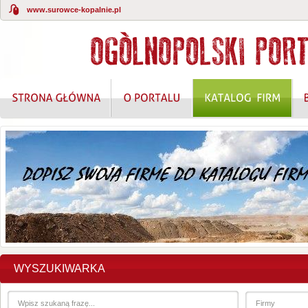
www.surowce-kopalnie.pl
WYSZUKIWARKA