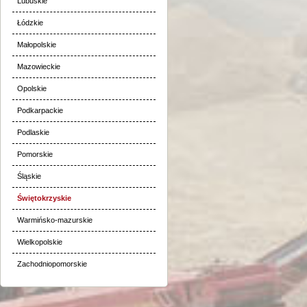
Lubuskie
Łódzkie
Małopolskie
Mazowieckie
Opolskie
Podkarpackie
Podlaskie
Pomorskie
Śląskie
Świętokrzyskie
Warmińsko-mazurskie
Wielkopolskie
Zachodniopomorskie