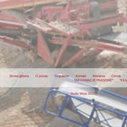
Strona główna
O portalu
Regulamin
Kontakt
Reklama
Cennik
*INFORMACJE PRASOWE*
*FIL
Copyright © 2013 surowce-kopalnie.pl
Wykonanie:
Studio Wizjo 2013