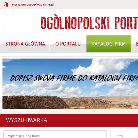
www.surowce-kopalnie.pl
KOMPLEKSOWE ROZWIĄZANIA W ZAKRESIE O
WYSZUKIWARKA