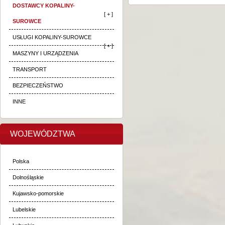
DOSTAWCY KOPALINY-
[ + ]
SUROWCE
USŁUGI KOPALINY-SUROWCE
[ + ]
MASZYNY I URZĄDZENIA
TRANSPORT
BEZPIECZEŃSTWO
INNE
WOJEWÓDZTWA
Polska
Dolnośląskie
Kujawsko-pomorskie
Lubelskie