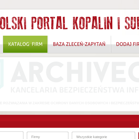
 ROZWIĄZANIA W ZAKRESIE OCHRONY DANYCH OSOBOWYCH I BEZPIECZEŃSTW