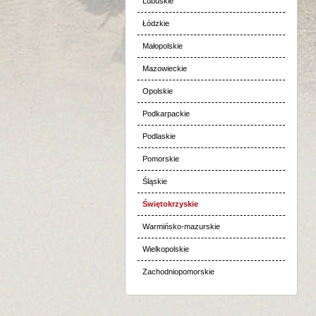
Lubuskie
Łódzkie
Małopolskie
Mazowieckie
Opolskie
Podkarpackie
Podlaskie
Pomorskie
Śląskie
Świętokrzyskie
Warmińsko-mazurskie
Wielkopolskie
Zachodniopomorskie