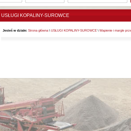
USŁUGI KOPALINY-SUROWCE
Jesteś w dziale:
Strona główna
\
USŁUGI KOPALINY-SUROWCE
\
Wapienie i margle p