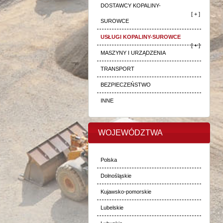
DOSTAWCY KOPALINY-
[ + ]
SUROWCE
USŁUGI KOPALINY-SUROWCE
[ + ]
MASZYNY I URZĄDZENIA
TRANSPORT
BEZPIECZEŃSTWO
INNE
WOJEWÓDZTWA
Polska
Dolnośląskie
Kujawsko-pomorskie
Lubelskie