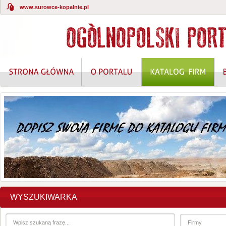
www.surowce-kopalnie.pl
KOMPLEKSOWE ROZWIĄZANIA W ZAKRESIE O
WYSZUKIWARKA