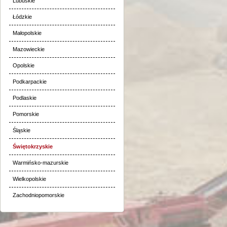
Lubuskie
Łódzkie
Małopolskie
Mazowieckie
Opolskie
Podkarpackie
Podlaskie
Pomorskie
Śląskie
Świętokrzyskie
Warmińsko-mazurskie
Wielkopolskie
Zachodniopomorskie