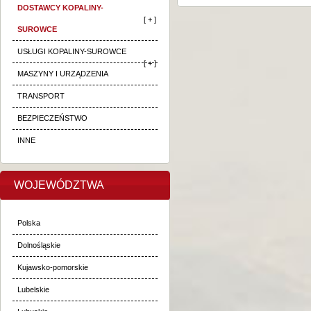
DOSTAWCY KOPALINY-
[ + ]
SUROWCE
USŁUGI KOPALINY-SUROWCE
[ + ]
MASZYNY I URZĄDZENIA
TRANSPORT
BEZPIECZEŃSTWO
INNE
WOJEWÓDZTWA
Polska
Dolnośląskie
Kujawsko-pomorskie
Lubelskie