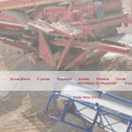
Strona główna
O portalu
Regulamin
Kontakt
Reklama
Cennik
*INFORMACJE PRASOWE*
*FIL
Copyright © 2013 surowce-kopalnie.pl
Wykonanie:
Studio Wizjo 2013